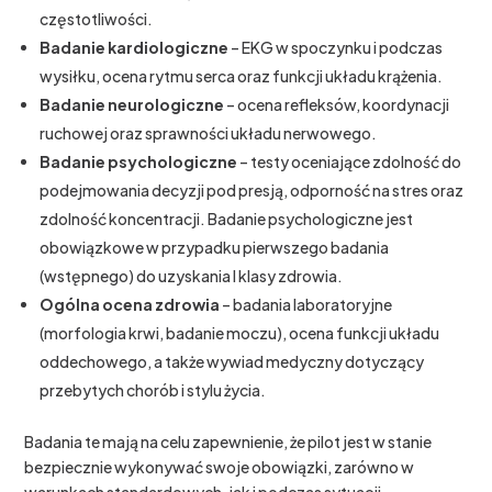
częstotliwości.
Badanie kardiologiczne
– EKG w spoczynku i podczas
wysiłku, ocena rytmu serca oraz funkcji układu krążenia.
Badanie neurologiczne
– ocena refleksów, koordynacji
ruchowej oraz sprawności układu nerwowego.
Badanie psychologiczne
– testy oceniające zdolność do
podejmowania decyzji pod presją, odporność na stres oraz
zdolność koncentracji. Badanie psychologiczne jest
obowiązkowe w przypadku pierwszego badania
(wstępnego) do uzyskania I klasy zdrowia.
Ogólna ocena zdrowia
– badania laboratoryjne
(morfologia krwi, badanie moczu), ocena funkcji układu
oddechowego, a także wywiad medyczny dotyczący
przebytych chorób i stylu życia.
Badania te mają na celu zapewnienie, że pilot jest w stanie
bezpiecznie wykonywać swoje obowiązki, zarówno w
warunkach standardowych, jak i podczas sytuacji