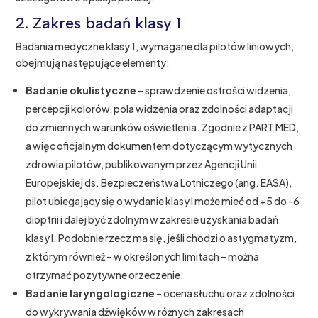
2. Zakres badań klasy 1
Badania medyczne klasy 1, wymagane dla pilotów liniowych,
obejmują następujące elementy:
Badanie okulistyczne
– sprawdzenie ostrości widzenia,
percepcji kolorów, pola widzenia oraz zdolności adaptacji
do zmiennych warunków oświetlenia. Zgodnie z PART MED,
a więc oficjalnym dokumentem dotyczącym wytycznych
zdrowia pilotów, publikowanym przez Agencji Unii
Europejskiej ds. Bezpieczeństwa Lotniczego (ang. EASA),
pilot ubiegający się o wydanie klasy I może mieć od +5 do -6
dioptrii i dalej być zdolnym w zakresie uzyskania badań
klasy I. Podobnie rzecz ma się, jeśli chodzi o astygmatyzm,
z którym również – w określonych limitach – można
otrzymać pozytywne orzeczenie.
Badanie laryngologiczne
– ocena słuchu oraz zdolności
do wykrywania dźwięków w różnych zakresach