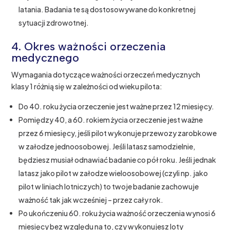
latania. Badania te są dostosowywane do konkretnej
sytuacji zdrowotnej.
4. Okres ważności orzeczenia
medycznego
Wymagania dotyczące ważności orzeczeń medycznych
klasy 1 różnią się w zależności od wieku pilota:
Do 40. roku życia orzeczenie jest ważne przez 12 miesięcy.
Pomiędzy 40, a 60. rokiem życia orzeczenie jest ważne
przez 6 miesięcy, jeśli pilot wykonuje przewozy zarobkowe
w załodze jednoosobowej. Jeśli latasz samodzielnie,
będziesz musiał odnawiać badanie co pół roku. Jeśli jednak
latasz jako pilot w załodze wieloosobowej (czyli np. jako
pilot w liniach lotniczych) to twoje badanie zachowuje
ważność tak jak wcześniej – przez cały rok.
Po ukończeniu 60. roku życia ważność orzeczenia wynosi 6
miesięcy bez względu na to, czy wykonujesz loty