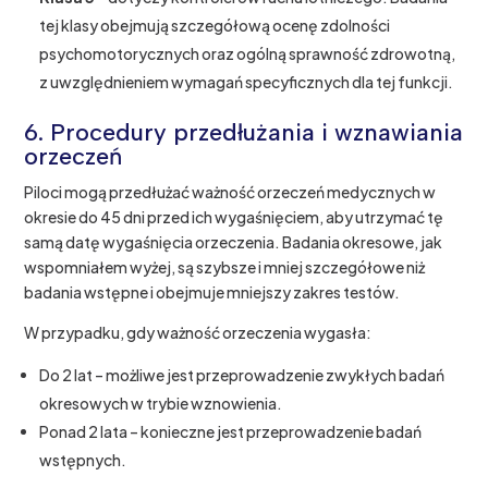
tej klasy obejmują szczegółową ocenę zdolności
psychomotorycznych oraz ogólną sprawność zdrowotną,
z uwzględnieniem wymagań specyficznych dla tej funkcji.
6. Procedury przedłużania i wznawiania
orzeczeń
Piloci mogą przedłużać ważność orzeczeń medycznych w
okresie do 45 dni przed ich wygaśnięciem, aby utrzymać tę
samą datę wygaśnięcia orzeczenia. Badania okresowe, jak
wspomniałem wyżej, są szybsze i mniej szczegółowe niż
badania wstępne i obejmuje mniejszy zakres testów.
W przypadku, gdy ważność orzeczenia wygasła:
Do 2 lat – możliwe jest przeprowadzenie zwykłych badań
okresowych w trybie wznowienia.
Ponad 2 lata – konieczne jest przeprowadzenie badań
wstępnych.